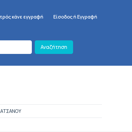
γηση
SignUp Menu
ατρός κάνε εγγραφή
Είσοδος ή Εγγραφή
Αναζήτηση
ΚΑΤΣΑΝΟΥ