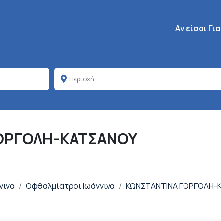
Κεντρική πλοή
Aν είσαι Γι
ΟΡΓΟΛΗ-ΚΑΤΣΑΝΟΥ
νινα
Οφθαλμίατροι Ιωάννινα
ΚΩΝΣΤΑΝΤΙΝΑ ΓΟΡΓΟΛΗ-