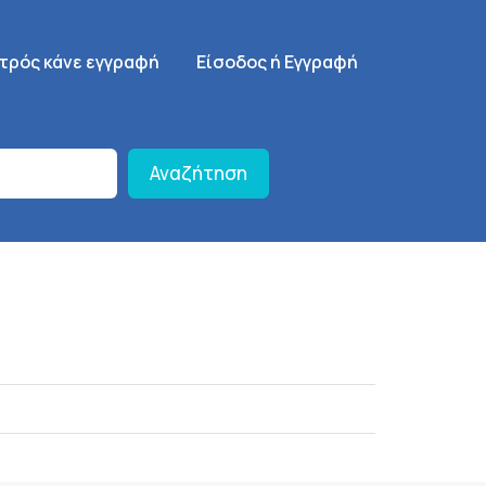
γηση
SignUp Menu
ατρός κάνε εγγραφή
Είσοδος ή Εγγραφή
Αναζήτηση