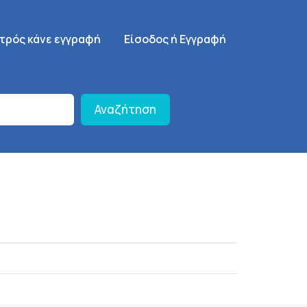
γηση
SignUp Menu
ατρός κάνε εγγραφή
Είσοδος ή Εγγραφή
Αναζήτηση