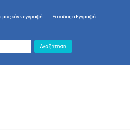
γηση
SignUp Menu
ατρός κάνε εγγραφή
Είσοδος ή Εγγραφή
Αναζήτηση