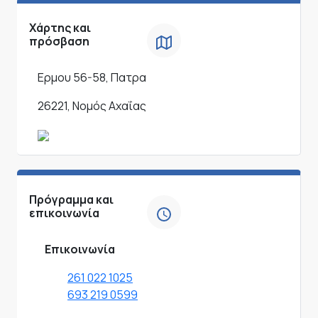
Χάρτης και
πρόσβαση
Ερμου 56-58, Πατρα
26221, Νομός Αχαΐας
Πρόγραμμα και
επικοινωνία
Επικοινωνία
261 022 1025
693 219 0599