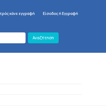
γηση
SignUp Menu
ατρός κάνε εγγραφή
Είσοδος ή Εγγραφή
Αναζήτηση