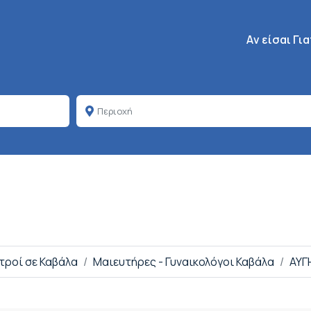
Κεντρική πλοή
Aν είσαι Γι
ατροί σε Καβάλα
Μαιευτήρες - Γυναικολόγοι Καβάλα
ΑΥΓ