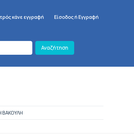
γηση
SignUp Menu
ατρός κάνε εγγραφή
Είσοδος ή Εγγραφή
Αναζήτηση
Η ΒΑΚΟΥΛΗ