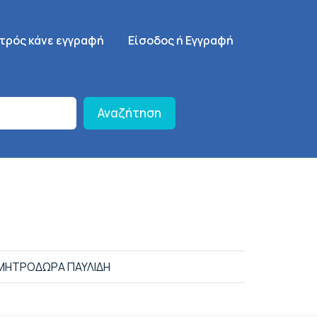
γηση
SignUp Menu
ατρός κάνε εγγραφή
Είσοδος ή Εγγραφή
Αναζήτηση
ΜΗΤΡΟΔΩΡΑ ΠΑΥΛΙΔΗ