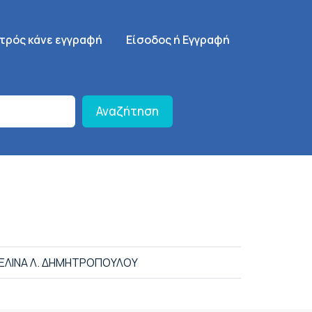
γηση
SignUp Menu
ατρός κάνε εγγραφή
Είσοδος ή Εγγραφή
Αναζήτηση
ΕΛΙΝΑ Λ. ΔΗΜΗΤΡΟΠΟΥΛΟΥ