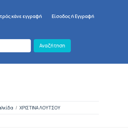
γηση
SignUp Menu
ατρός κάνε εγγραφή
Είσοδος ή Εγγραφή
Αναζήτηση
αλκίδα
ΧΡΙΣΤΙΝΑ ΛΟΥΤΣΟΥ