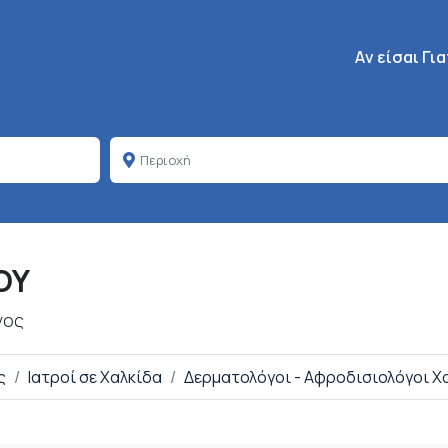
Κεντρική πλοή
Aν είσαι Γι
ΟΥ
γος
ς
Ιατροί σε Χαλκίδα
Δερματολόγοι - Αφροδισιολόγοι Χ