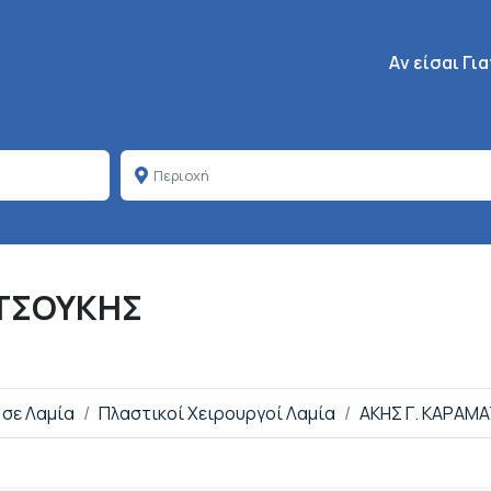
Κεντρική πλοή
Aν είσαι Γι
ΑΤΣΟΥΚΗΣ
 σε Λαμία
Πλαστικοί Χειρουργοί Λαμία
ΑΚΗΣ Γ. ΚΑΡΑΜ