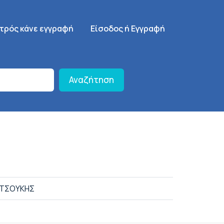
γηση
SignUp Menu
ατρός κάνε εγγραφή
Είσοδος ή Εγγραφή
Αναζήτηση
ΑΤΣΟΥΚΗΣ