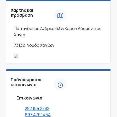
Χάρτης και
πρόσβαση
Παπανδρεου Ανδρεα 63 & Κοραη Αδαμαντιου,
Χανια
73132, Νομός Χανίων
Πρόγραμμα και
επικοινωνία
Επικοινωνία
282 104 2782
697 470 1454