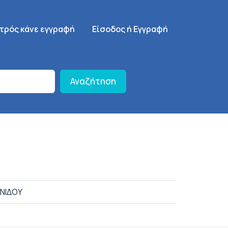
γηση
SignUp Menu
ατρός κάνε εγγραφή
Είσοδος ή Εγγραφή
Αναζήτηση
ΩΝΙΔΟΥ