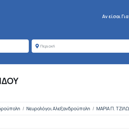
Κεντρική πλοή
Aν είσαι Γι
ΙΔΟΥ
νδρούπολη
Νευρολόγοι Αλεξανδρούπολη
ΜΑΡΙΑ Π. ΤΖΙΛ