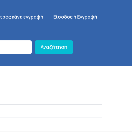
γηση
SignUp Menu
ατρός κάνε εγγραφή
Είσοδος ή Εγγραφή
Αναζήτηση