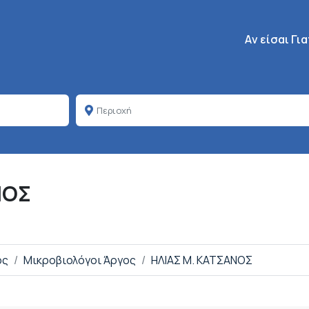
Κεντρική πλοή
Aν είσαι Γι
ΝΟΣ
ος
Μικροβιολόγοι Άργος
ΗΛΙΑΣ Μ. ΚΑΤΣΑΝΟΣ