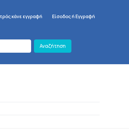
γηση
SignUp Menu
ατρός κάνε εγγραφή
Είσοδος ή Εγγραφή
Αναζήτηση