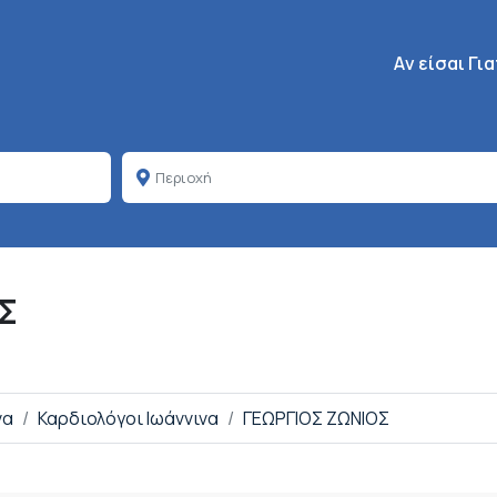
Κεντρική πλοή
Aν είσαι Γι
Σ
να
Καρδιολόγοι Ιωάννινα
ΓΕΩΡΓΙΟΣ ΖΩΝΙΟΣ