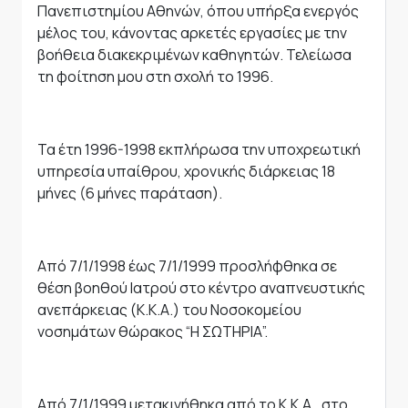
Πανεπιστημίου Αθηνών, όπου υπήρξα ενεργός
μέλος του, κάνοντας αρκετές εργασίες με την
βοήθεια διακεκριμένων καθηγητών. Τελείωσα
τη φοίτηση μου στη σχολή το 1996.
Τα έτη 1996-1998 εκπλήρωσα την υποχρεωτική
υπηρεσία υπαίθρου, χρονικής διάρκειας 18
μήνες (6 μήνες παράταση).
Από 7/1/1998 έως 7/1/1999 προσλήφθηκα σε
θέση βοηθού Ιατρού στο κέντρο αναπνευστικής
ανεπάρκειας (Κ.Κ.Α.) του Νοσοκομείου
νοσημάτων θώρακος “Η ΣΩΤΗΡΙΑ”.
Από 7/1/1999 μετακινήθηκα από το Κ.Κ.Α., στο