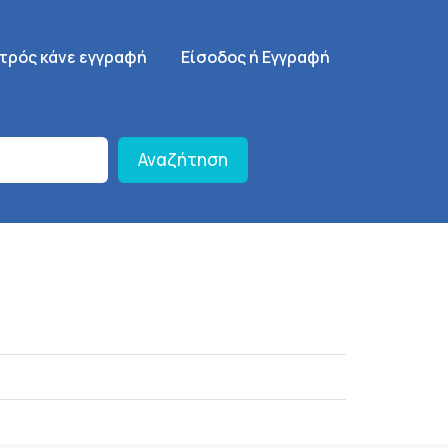
γηση
SignUp Menu
ατρός κάνε εγγραφή
Είσοδος ή Εγγραφή
Αναζήτηση