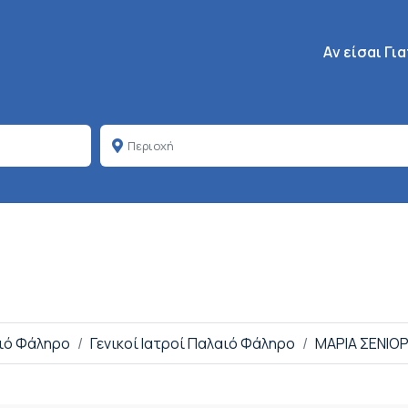
Κεντρική πλοή
Aν είσαι Γι
αιό Φάληρο
Γενικοί Ιατροί Παλαιό Φάληρο
ΜΑΡΙΑ ΣΕΝΙΟ