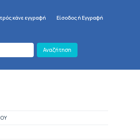
γηση
SignUp Menu
ατρός κάνε εγγραφή
Είσοδος ή Εγγραφή
Αναζήτηση
ΡΟΥ