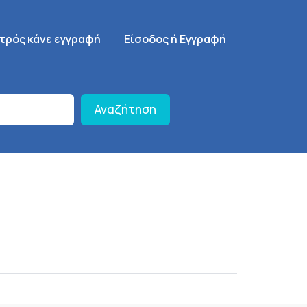
γηση
SignUp Menu
ατρός κάνε εγγραφή
Είσοδος ή Εγγραφή
Αναζήτηση