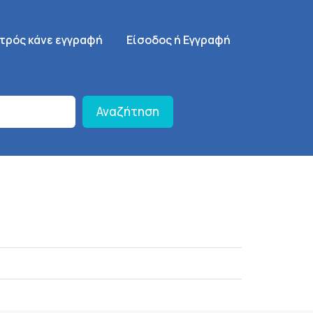
γηση
SignUp Menu
ατρός κάνε εγγραφή
Είσοδος ή Εγγραφή
Αναζήτηση