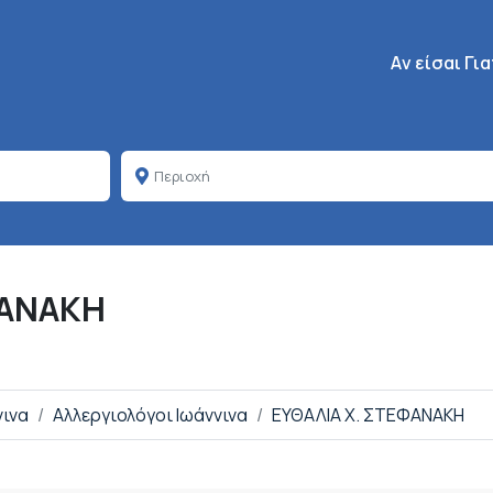
Κεντρική πλοή
Aν είσαι Γι
ΦΑΝΑΚΗ
νινα
Αλλεργιολόγοι Ιωάννινα
ΕΥΘΑΛΙΑ Χ. ΣΤΕΦΑΝΑΚΗ