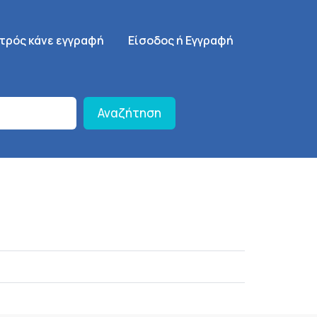
γηση
SignUp Menu
ατρός κάνε εγγραφή
Είσοδος ή Εγγραφή
Αναζήτηση