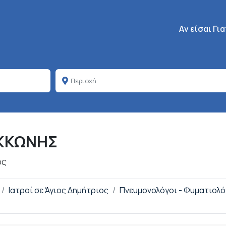
Κεντρική πλοή
Aν είσαι Γι
ΚΚΩΝΗΣ
ος
Ιατροί σε Άγιος Δημήτριος
Πνευμονολόγοι - Φυματιολό