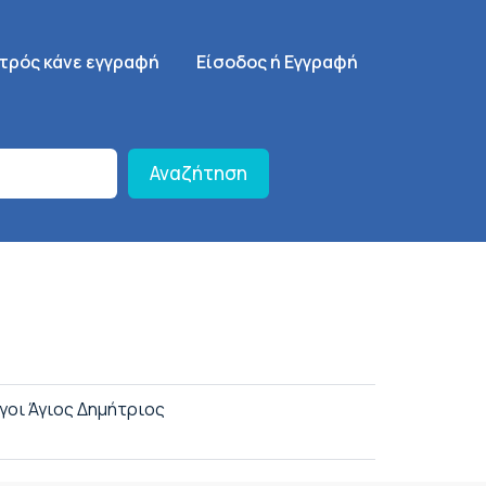
γηση
SignUp Menu
ατρός κάνε εγγραφή
Είσοδος ή Εγγραφή
Αναζήτηση
γοι Άγιος Δημήτριος