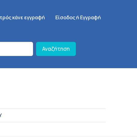
γηση
SignUp Menu
ατρός κάνε εγγραφή
Είσοδος ή Εγγραφή
Αναζήτηση
Υ