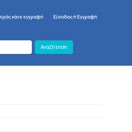
γηση
SignUp Menu
ατρός κάνε εγγραφή
Είσοδος ή Εγγραφή
Αναζήτηση