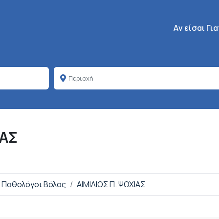
Κεντρική πλοή
Aν είσαι Γι
ΙΑΣ
Παθολόγοι Βόλος
ΑΙΜΙΛΙΟΣ Π. ΨΩΧΙΑΣ