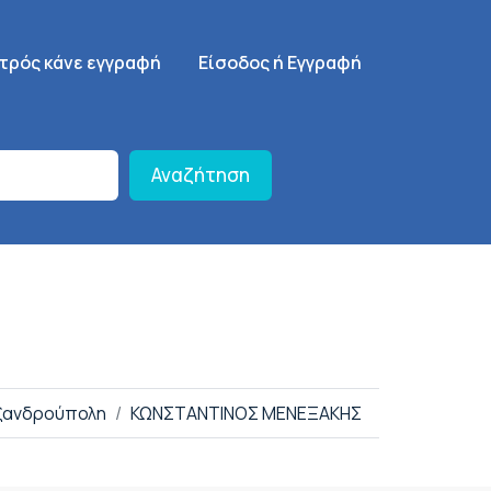
γηση
SignUp Menu
ατρός κάνε εγγραφή
Είσοδος ή Εγγραφή
Αναζήτηση
εξανδρούπολη
ΚΩΝΣΤΑΝΤΙΝΟΣ ΜΕΝΕΞΑΚΗΣ