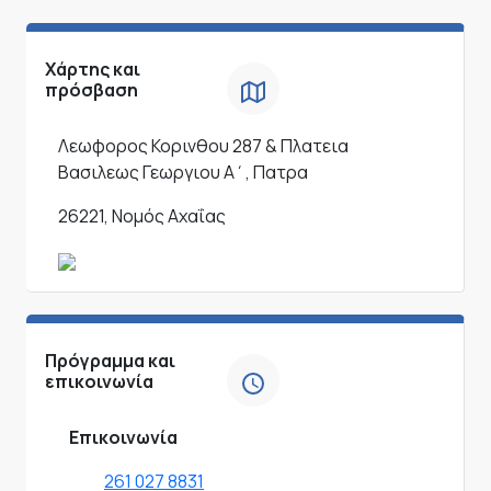
Χάρτης και
πρόσβαση
Λεωφορος Κορινθου 287 & Πλατεια
Βασιλεως Γεωργιου Α΄, Πατρα
26221, Νομός Αχαΐας
Πρόγραμμα και
επικοινωνία
Επικοινωνία
261 027 8831