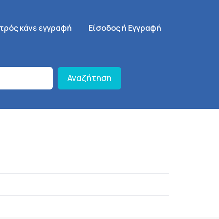
γηση
SignUp Menu
ατρός κάνε εγγραφή
Είσοδος ή Εγγραφή
Αναζήτηση