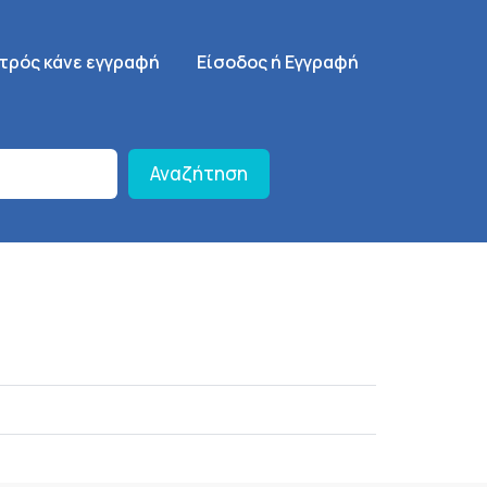
γηση
SignUp Menu
ατρός κάνε εγγραφή
Είσοδος ή Εγγραφή
Αναζήτηση