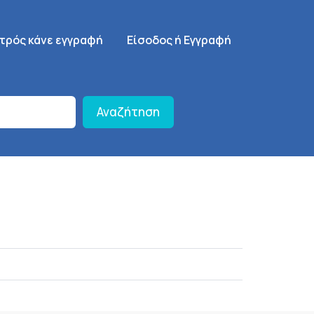
γηση
SignUp Menu
ατρός κάνε εγγραφή
Είσοδος ή Εγγραφή
Αναζήτηση