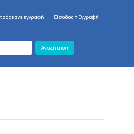
γηση
SignUp Menu
ατρός κάνε εγγραφή
Είσοδος ή Εγγραφή
Αναζήτηση