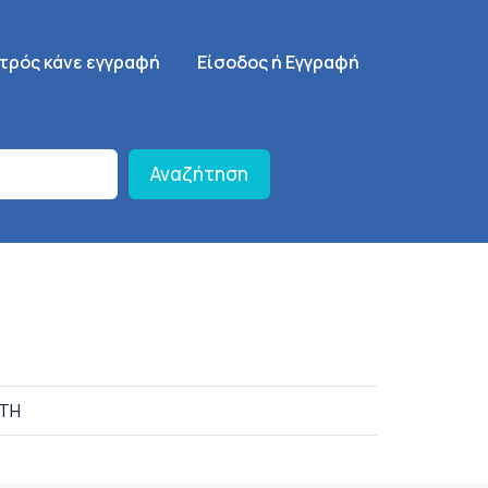
γηση
SignUp Menu
ατρός κάνε εγγραφή
Είσοδος ή Εγγραφή
Αναζήτηση
ΤΗ