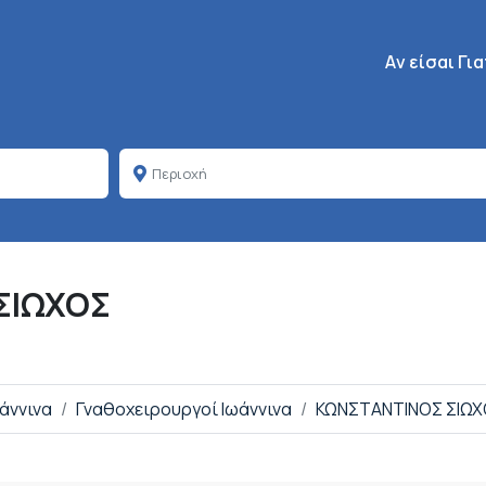
Κεντρική πλοή
Aν είσαι Γι
ΣΙΩΧΟΣ
ωάννινα
Γναθοχειρουργοί Ιωάννινα
ΚΩΝΣΤΑΝΤΙΝΟΣ ΣΙΩ