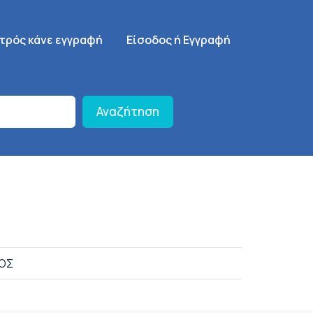
γηση
SignUp Menu
ατρός κάνε εγγραφή
Είσοδος ή Εγγραφή
Αναζήτηση
ΧΟΣ