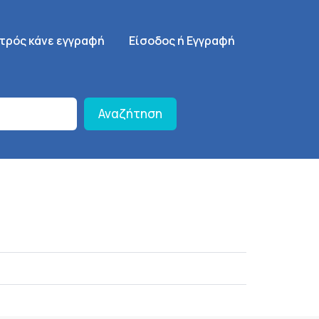
γηση
SignUp Menu
ατρός κάνε εγγραφή
Είσοδος ή Εγγραφή
Αναζήτηση