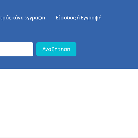
γηση
SignUp Menu
ατρός κάνε εγγραφή
Είσοδος ή Εγγραφή
Αναζήτηση