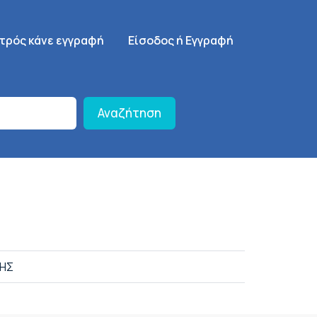
γηση
SignUp Menu
ατρός κάνε εγγραφή
Είσοδος ή Εγγραφή
Αναζήτηση
ΔΗΣ