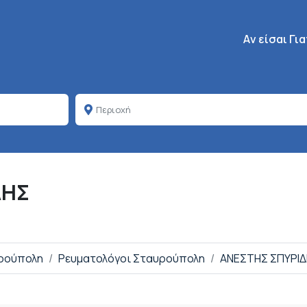
Κεντρική πλοή
Aν είσαι Γι
ΔΗΣ
υρούπολη
Ρευματολόγοι Σταυρούπολη
ΑΝΕΣΤΗΣ ΣΠΥΡΙ