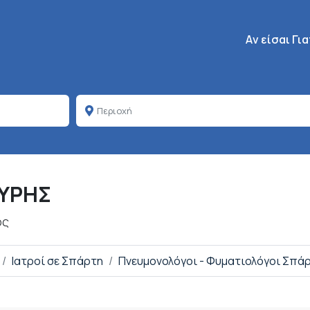
Κεντρική πλοή
Aν είσαι Γι
ΥΡΗΣ
ος
Ιατροί σε Σπάρτη
Πνευμονολόγοι - Φυματιολόγοι Σπά