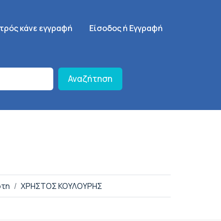
γηση
SignUp Menu
ατρός κάνε εγγραφή
Είσοδος ή Εγγραφή
Αναζήτηση
ρτη
ΧΡΗΣΤΟΣ ΚΟΥΛΟΥΡΗΣ