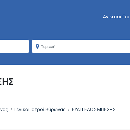
Κεντρική πλοή
Aν είσαι Γι
ΣΗΣ
ωνας
Γενικοί Ιατροί Βύρωνας
ΕΥΑΓΓΕΛΟΣ ΜΠΕΣΗΣ