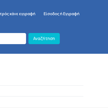
γηση
SignUp Menu
ατρός κάνε εγγραφή
Είσοδος ή Εγγραφή
Αναζήτηση