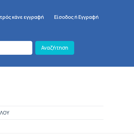
γηση
SignUp Menu
ατρός κάνε εγγραφή
Είσοδος ή Εγγραφή
Αναζήτηση
ΓΛΟΥ