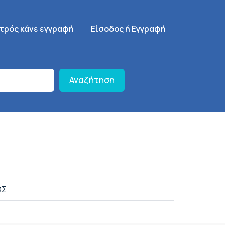
γηση
SignUp Menu
ατρός κάνε εγγραφή
Είσοδος ή Εγγραφή
Αναζήτηση
ΟΣ