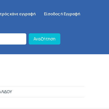
γηση
SignUp Menu
ατρός κάνε εγγραφή
Είσοδος ή Εγγραφή
Αναζήτηση
ΛΛΙΔΟΥ