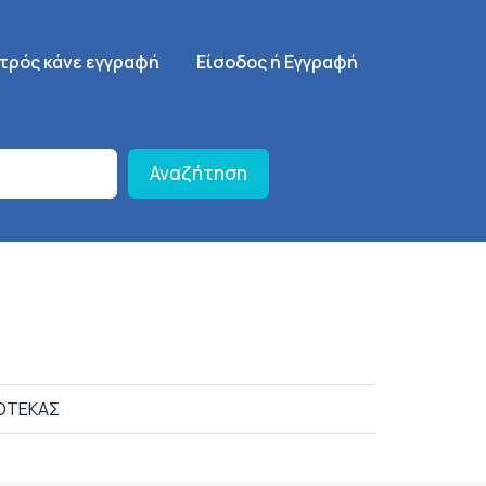
γηση
SignUp Menu
ατρός κάνε εγγραφή
Είσοδος ή Εγγραφή
Αναζήτηση
ΒΟΤΕΚΑΣ