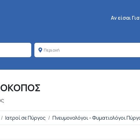
Κεντρική πλοή
Aν είσαι Γι
ΑΡΟΚΟΠΟΣ
ος
Ιατροί σε Πύργος
Πνευμονολόγοι - Φυματιολόγοι Πύργ