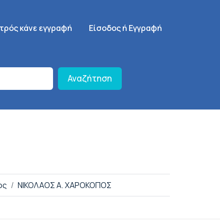
γηση
SignUp Menu
ατρός κάνε εγγραφή
Είσοδος ή Εγγραφή
Αναζήτηση
ος
ΝΙΚΟΛΑΟΣ Α. ΧΑΡΟΚΟΠΟΣ