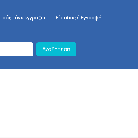
γηση
SignUp Menu
ατρός κάνε εγγραφή
Είσοδος ή Εγγραφή
Αναζήτηση