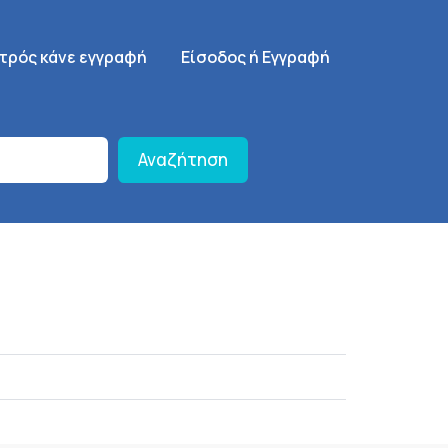
γηση
SignUp Menu
ατρός κάνε εγγραφή
Είσοδος ή Εγγραφή
Αναζήτηση