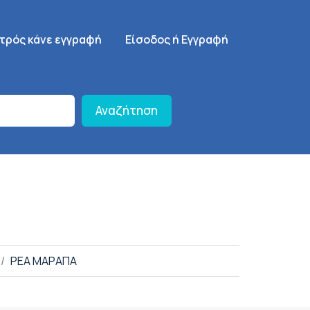
γηση
SignUp Menu
ατρός κάνε εγγραφή
Είσοδος ή Εγγραφή
Αναζήτηση
ΡΕΑ ΜΑΡΑΠΑ