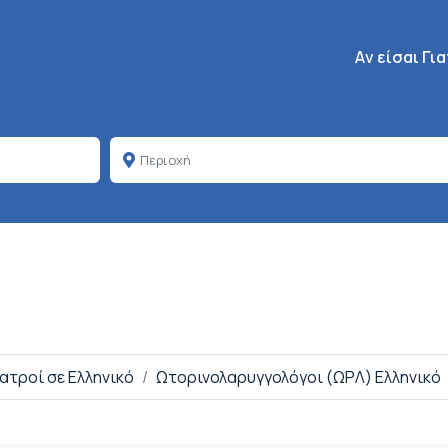
Κεντρική πλοή
Aν είσαι Γι
Ιατροί σε Ελληνικό
Ωτορινολαρυγγολόγοι (ΩΡΛ) Ελληνικό