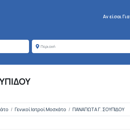
Κεντρική πλοή
Aν είσαι Γι
ΟΥΠΙΔΟΥ
χάτο
Γενικοί Ιατροί Μοσχάτο
ΠΑΝΑΓΙΩΤΑ Γ. ΣΟΥΠΙΔΟΥ