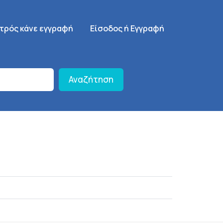
γηση
SignUp Menu
ατρός κάνε εγγραφή
Είσοδος ή Εγγραφή
Αναζήτηση