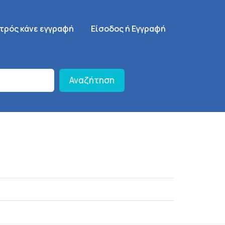
γηση
SignUp Menu
ατρός κάνε εγγραφή
Είσοδος ή Εγγραφή
Αναζήτηση