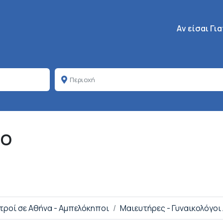
Κεντρική πλοή
Aν είσαι Γι
ΣΟ
ατροί σε Αθήνα - Αμπελόκηποι
Μαιευτήρες - Γυναικολόγοι