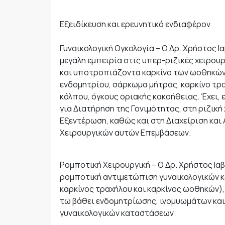
Εξειδίκευση και ερευνητικό ενδιαφέρον
Γυναικολογική Ογκολογία – Ο Δρ. Χρήστος Ια
μεγάλη εμπειρία στις υπερ-ριζικές χειρου
και υποτροπιάζοντα καρκίνο των ωοθηκών,
ενδομητρίου, σάρκωμα μήτρας, καρκίνο τρα
κόλπου, όγκους οριακής κακοήθειας. Έχει, 
για Διατήρηση της Γονιμότητας, στη ριζική
Εξεντέρωση, καθώς και στη Διαχείριση κα
Χειρουργικών αυτών Επεμβάσεων.
Ρομποτική Χειρουργική – Ο Δρ. Χρήστος Ιαβ
ρομποτική αντιμετώπιση γυναικολογικών κ
καρκίνος τραχήλου και καρκίνος ωοθηκών),
τω βάθει ενδομητρίωσης, ινομυωμάτων κα
γυναικολογικών καταστάσεων