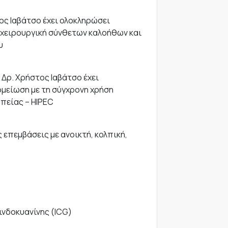
ος Ιαβάτσο έχει ολοκληρώσει
 χειρουργική σύνθετων καλοήθων και
υ
 Δρ. Χρήστος Ιαβάτσο έχει
ομείωση με τη σύγχρονη χρήση
πείας – HIPEC
επεμβάσεις με ανοικτή, κολπική,
ινδοκυανίνης (ICG)