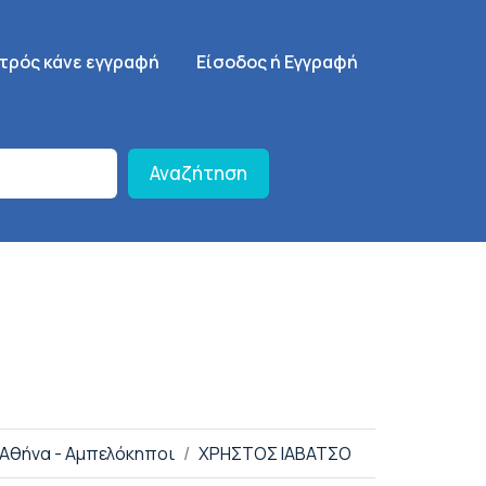
γηση
SignUp Menu
ατρός κάνε εγγραφή
Είσοδος ή Εγγραφή
Αναζήτηση
 Αθήνα - Αμπελόκηποι
ΧΡΗΣΤΟΣ ΙΑΒΑΤΣΟ