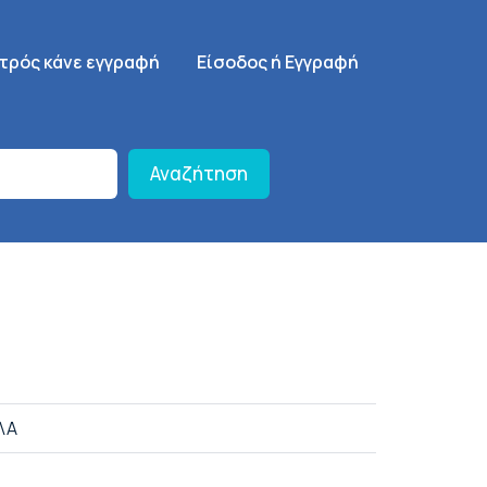
γηση
SignUp Menu
ατρός κάνε εγγραφή
Είσοδος ή Εγγραφή
Αναζήτηση
ΛΑ