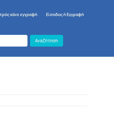
γηση
SignUp Menu
ατρός κάνε εγγραφή
Είσοδος ή Εγγραφή
Αναζήτηση